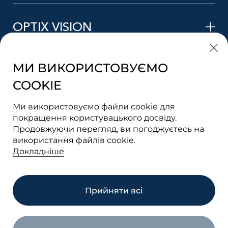
OPTIX VISION
МИ ВИКОРИСТОВУЄМО
STYLE VISION
COOKIE
Ми використовуємо файли cookie для
LENS VISION
покращення користувацького досвіду.
Продовжуючи перегляд, ви погоджуєтесь на
використання файлів cookie.
Докладніше
TECHNO VISION
Прийняти всі
Terms Of Use
Privacy Policy