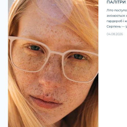
ПАЛІТРИ
Літо поступо
змінюється н
гардероб і к
Серпень — і
увагу на оп
04.08.2026
відтінках, я
та залишати
сезон.