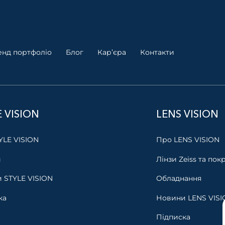
енд портфоліо
Блог
Кар’єра
Контакти
E VISION
LENS VISION
YLE VISION
Про LENS VISION
и
Лінзи Zeiss та пок
 STYLE VISION
Обладнання
ка
Новини LENS VISI
Підписка