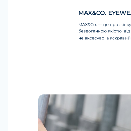
MAX&CO. EYEWE
MAX&Co. — це про жінку,
бездоганною якістю: ві
не аксесуар, а яскравий