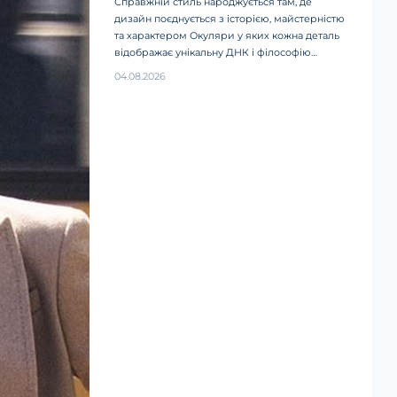
Справжній стиль народжується там, де
дизайн поєднується з історією, майстерністю
та характером Окуляри у яких кожна деталь
відображає унікальну ДНК і філософію
світових fashion-брендів.
04.08.2026