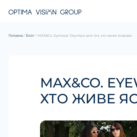
Головна
Блог
MAX&Co. Eyewear: Окуляри для тих, хто живе яскраво
MAX&CO. EYE
ХТО ЖИВЕ Я