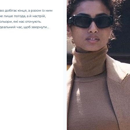
во добігає кінця, а разом із ним
е лише погода, а й настрій,
ольори, які нас оточують.
деальний час, щоб звернути
рави у теплих природних
кі легко доповнять осінні образи
муться актуальними не один