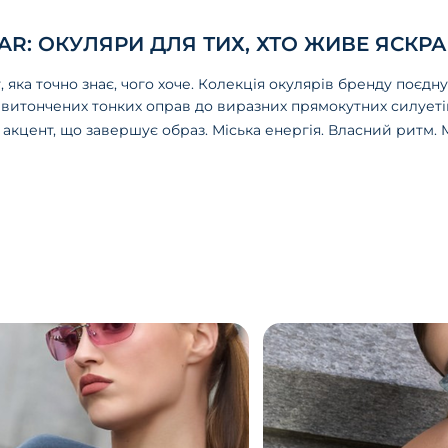
AR: ОКУЛЯРИ ДЛЯ ТИХ, ХТО ЖИВЕ ЯСКР
 яка точно знає, чого хоче. Колекція окулярів бренду поєдну
д витончених тонких оправ до виразних прямокутних силует
 акцент, що завершує образ. Міська енергія. Власний ритм.