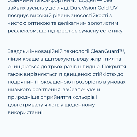
охайними та комфортними щодня — без
зайвих зусиль у догляді. DuraVision Gold UV
поєднує високий рівень зносостійкості з
чистою оптикою та делікатним золотистим
рефлексом, що підкреслює сучасну естетику.
Завдяки інноваційній технології CleanGuard™,
лінзи краще відштовхують воду, жир і пил та
очищаються до трьох разів швидше. Покриття
також вирізняється підвищеною стійкістю до
подряпин і покращеною прозорістю в умовах
низького освітлення, забезпечуючи
природніше сприйняття кольорів і
довготривалу якість у щоденному
використанні.